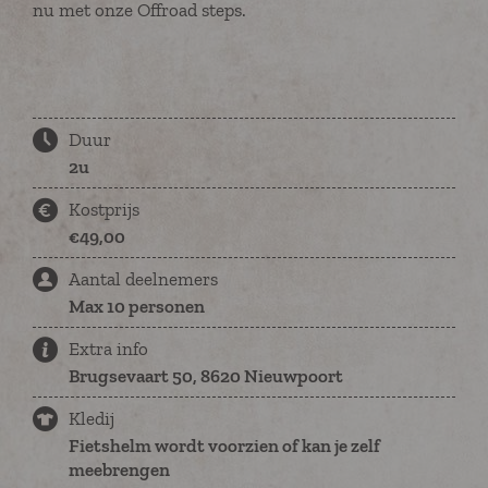
nu met onze Offroad steps.
Duur
2u
Kostprijs
€49,00
Aantal deelnemers
Max 10 personen
Extra info
Brugsevaart 50, 8620 Nieuwpoort
Kledij
Fietshelm wordt voorzien of kan je zelf
meebrengen