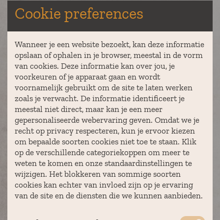
AUGUSTUS 2026
Cookie preferences
maandag
dinsdag
woensdag
donderdag
vrijdag
zaterdag
zondag
ma
di
wo
do
vr
za
zo
1
2
Wanneer je een website bezoekt, kan deze informatie
3
4
5
6
7
8
9
opslaan of ophalen in je browser, meestal in de vorm
van cookies. Deze informatie kan over jou, je
10
11
12
13
14
15
16
voorkeuren of je apparaat gaan en wordt
17
18
19
20
21
22
23
voornamelijk gebruikt om de site te laten werken
zoals je verwacht. De informatie identificeert je
24
25
26
27
28
29
30
meestal niet direct, maar kan je een meer
31
gepersonaliseerde webervaring geven. Omdat we je
recht op privacy respecteren, kun je ervoor kiezen
om bepaalde soorten cookies niet toe te staan. Klik
op de verschillende categoriekoppen om meer te
weten te komen en onze standaardinstellingen te
Powered by
wijzigen. Het blokkeren van sommige soorten
cookies kan echter van invloed zijn op je ervaring
van de site en de diensten die we kunnen aanbieden.